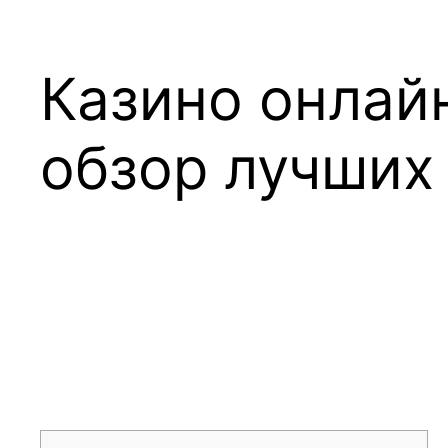
Казино онлайн
обзор лучших 