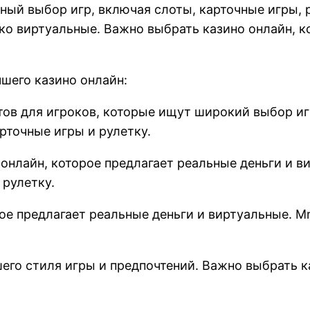
ный выбор игр, включая слоты, карточные игры, р
ько виртуальные. Важно выбрать казино онлайн, 
шего казино онлайн:
нтов для игроков, которые ищут широкий выбор иг
рточные игры и рулетку.
о онлайн, которое предлагает реальные деньги и 
 рулетку.
орое предлагает реальные деньги и виртуальные. 
шего стиля игры и предпочтений. Важно выбрать к