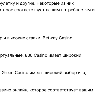
улетку и другие. Некоторые из них
которое соответствует вашим потребностям и
р и высокие ставки. Betway Casino
виртуальные. 888 Casino имеет широкий
Mr Green Casino имеет широкий выбор игр,
азино онлайн, которое соответствует вашим