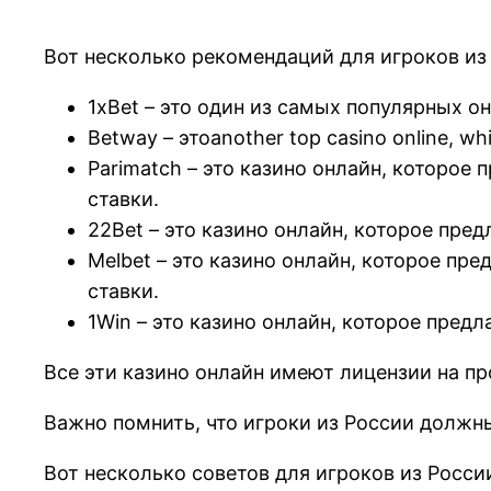
Вот несколько рекомендаций для игроков из
1xBet – это один из самых популярных о
Betway – этоanother top casino online, whi
Parimatch – это казино онлайн, которое 
ставки.
22Bet – это казино онлайн, которое пред
Melbet – это казино онлайн, которое пре
ставки.
1Win – это казино онлайн, которое предл
Все эти казино онлайн имеют лицензии на п
Важно помнить, что игроки из России должны 
Вот несколько советов для игроков из Росси