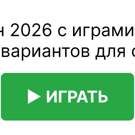
 2026 с играми
вариантов для 
▶️ ИГРАТЬ