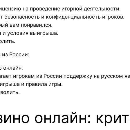
ицензию на проведение игорной деятельности.
ет безопасность и конфиденциальность игроков.
рый вам понравился.
ы и условия выигрыша.
олить.
 из России:
о онлайн.
агает игрокам из России поддержку на русском я
ыигрыша и правила игры.
зволить.
зино онлайн: кри