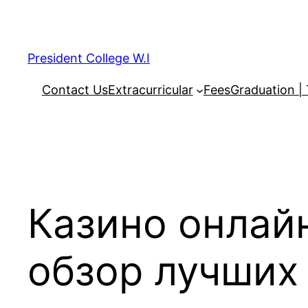
President College W.I
Contact Us
Extracurricular
Fees
Graduation |
Казино онлайн
обзор лучших 