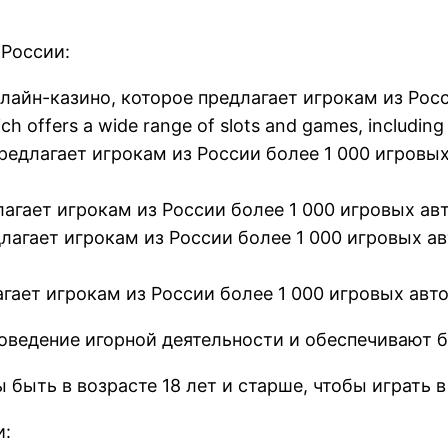
 России:
нлайн-казино, которое предлагает игрокам из Росс
ch offers a wide range of slots and games, including
предлагает игрокам из России более 1 000 игровы
лагает игрокам из России более 1 000 игровых ав
длагает игрокам из России более 1 000 игровых а
агает игрокам из России более 1 000 игровых авт
роведение игорной деятельности и обеспечивают 
быть в возрасте 18 лет и старше, чтобы играть в
и: