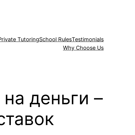
 Private Tutoring
School Rules
Testimonials
Why Choose Us
 на деньги –
ставок