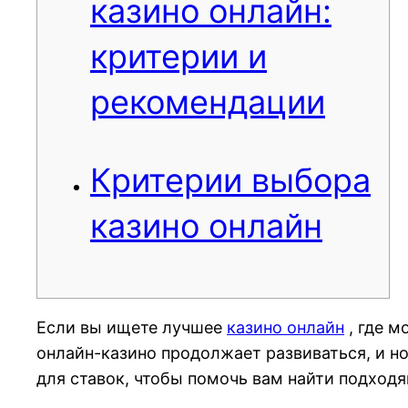
казино онлайн:
критерии и
рекомендации
Критерии выбора
казино онлайн
Если вы ищете лучшее
казино онлайн
, где м
онлайн-казино продолжает развиваться, и н
для ставок, чтобы помочь вам найти подходя