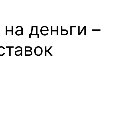
 на деньги –
ставок