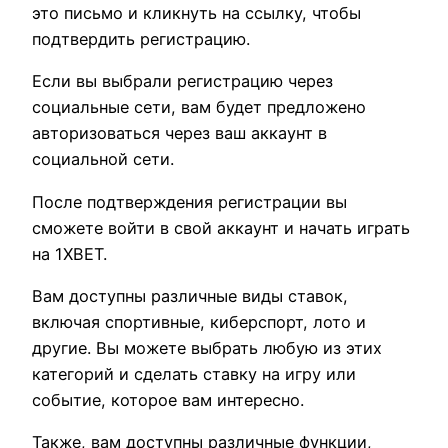
это письмо и кликнуть на ссылку, чтобы
подтвердить регистрацию.
Если вы выбрали регистрацию через
социальные сети, вам будет предложено
авторизоваться через ваш аккаунт в
социальной сети.
После подтверждения регистрации вы
сможете войти в свой аккаунт и начать играть
на 1XBET.
Вам доступны различные виды ставок,
включая спортивные, киберспорт, лото и
другие. Вы можете выбрать любую из этих
категорий и сделать ставку на игру или
событие, которое вам интересно.
Также, вам доступны различные функции,