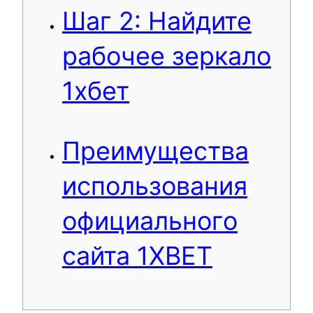
Шаг 2: Найдите
рабочее зеркало
1хбет
Преимущества
использования
официального
сайта 1XBET