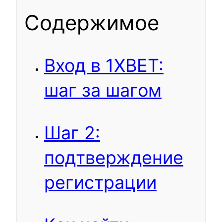
Содержимое
Вход в 1XBET:
шаг за шагом
Шаг 2:
подтверждение
регистрации