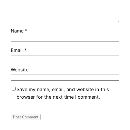
Name
*
Email
*
Website
Save my name, email, and website in this
browser for the next time I comment.