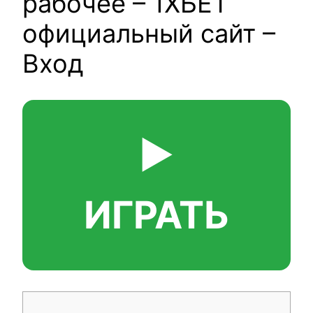
рабочее – 1ХБЕТ
официальный сайт –
Вход
▶️
ИГРАТЬ