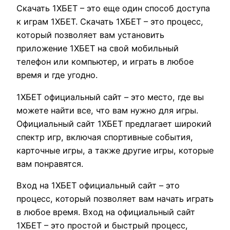
Скачать 1ХБЕТ – это еще один способ доступа
к играм 1ХБЕТ. Скачать 1ХБЕТ – это процесс,
который позволяет вам установить
приложение 1ХБЕТ на свой мобильный
телефон или компьютер, и играть в любое
время и где угодно.
1ХБЕТ официальный сайт – это место, где вы
можете найти все, что вам нужно для игры.
Официальный сайт 1ХБЕТ предлагает широкий
спектр игр, включая спортивные события,
карточные игры, а также другие игры, которые
вам понравятся.
Вход на 1ХБЕТ официальный сайт – это
процесс, который позволяет вам начать играть
в любое время. Вход на официальный сайт
1ХБЕТ – это простой и быстрый процесс,